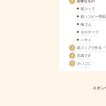
必要なもの
紙コップ
紙（コピー用紙
輪ゴム
セロテープ
ハサミ
紙コップで作る『
完成です
さいごに
スポン