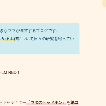
好きなママが運営するブログです。
しめる工作
について日々の研究を綴ってい
M RED！
たキャラクター
『ウタのヘッドホン』
を
紙コ