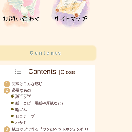
Contents
Contents
完成はこんな感じ
必要なもの
紙コップ
紙（コピー用紙や厚紙など）
輪ゴム
セロテープ
ハサミ
紙コップで作る『ウタのヘッドホン』の作り