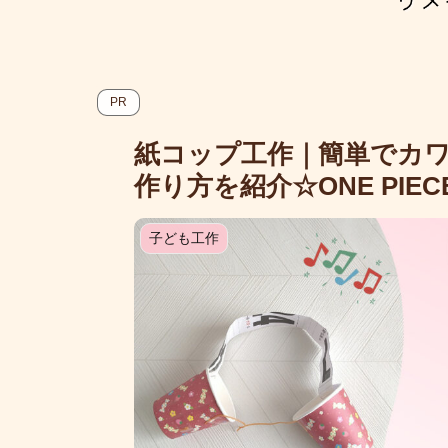
PR
紙コップ工作｜簡単でカワ
作り方を紹介☆ONE PIECE 
子ども工作