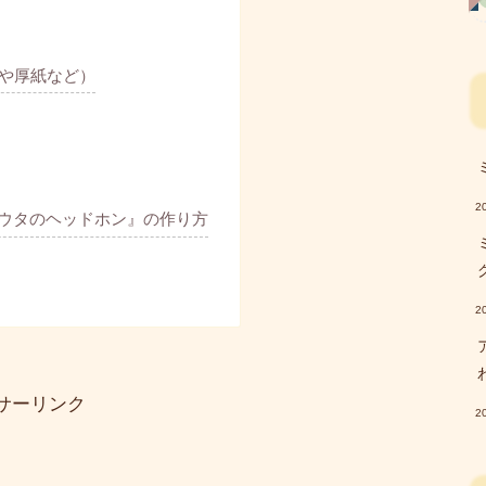
や厚紙など）
2
ウタのヘッドホン』の作り方
2
サーリンク
2