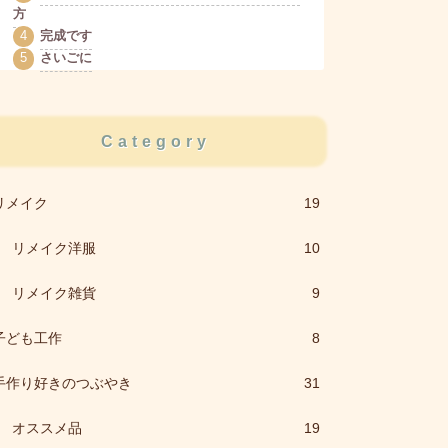
方
完成です
さいごに
Category
リメイク
19
リメイク洋服
10
リメイク雑貨
9
子ども工作
8
手作り好きのつぶやき
31
オススメ品
19