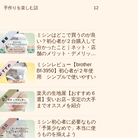
手作りを楽しむ話
12
ミシンはどこで買うのが良
新着
い？初心者が２台購入して
分かったこと｜ネット・店
舗のメリット・デメリット
を解説！
ミシンレビュー【brother
おすすめ
Bf-3950】初心者が２年使
用 シンプルで使いやすい
楽天の生地屋【おすすめ６
必見
選】安いお店～安定の大手
までオススメを紹介
ミシン初心者に必要なもの
注目
「予算少なめで」本当に使
うものを揃えよう