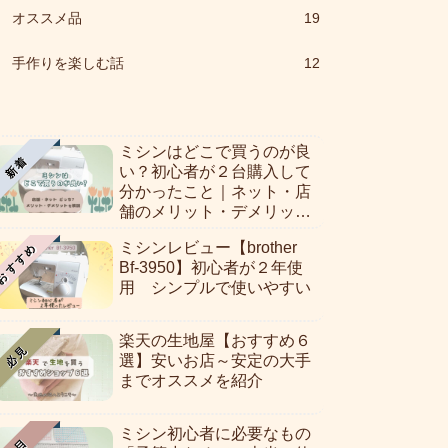
オススメ品
19
手作りを楽しむ話
12
ミシンはどこで買うのが良
新着
い？初心者が２台購入して
分かったこと｜ネット・店
舗のメリット・デメリット
を解説！
ミシンレビュー【brother
おすすめ
Bf-3950】初心者が２年使
用 シンプルで使いやすい
楽天の生地屋【おすすめ６
必見
選】安いお店～安定の大手
までオススメを紹介
ミシン初心者に必要なもの