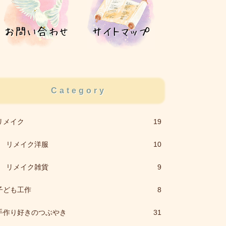
Category
リメイク
19
リメイク洋服
10
リメイク雑貨
9
子ども工作
8
手作り好きのつぶやき
31