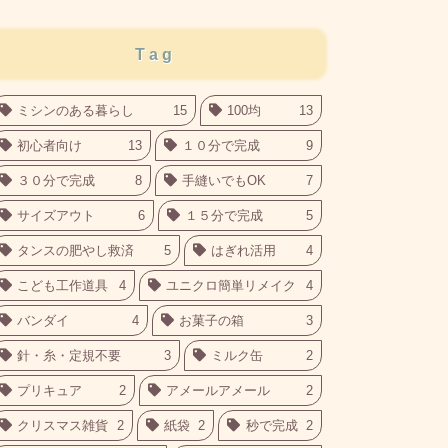
Tag
ミシンのある暮らし
15
100均
13
初心者向け
13
１０分で完成
9
３０分で完成
8
手縫いでもOK
7
サイズアウト
6
１５分で完成
5
タンスの肥やし救済
5
はぎれ活用
4
こども工作道具
4
ユニクロ簡単リメイク
4
バンダイ
4
お菓子の箱
3
針・糸・定規不要
3
ミルク缶
2
プリキュア
2
アメールアメール
2
クリスマス雑貨
2
紙袋
2
秒で完成
2