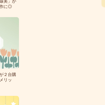
線美」が
作に◎
が２台購
メリッ