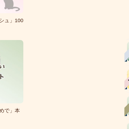
ュ」100
めで」本